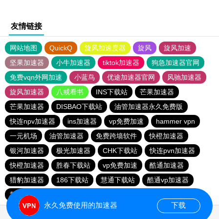
友情链接
网站地图
QuickQ
旋风加速度器
旋风
旋风加速
坚果加速器
小牛加速器
tiktok加速器
狗急加速器官网
免费vqn外网加速
小蓝鸟
优途加速器官网
风驰加速器
旋风加速器
八戒看书
INS下载站
芒果加速器
芒果加速器
DISBAO下载站
油管加速器永久免费版
快连npv加速器
ins加速器
vp免费加速
hammer vpn
一元机场
油管加速器
免费跨墙软件
快橙加速器
银河加速器
极光加速器
CHK下载站
快连pvn加速器
快橙加速器
胜春下载站
vp免费加速
酷通加速器
猎豹加速器
186下载站
慧通下载站
酷通vp加速器
慧通下载站
油管加速器
芒果加速器
永久免费使用的加速器
下载