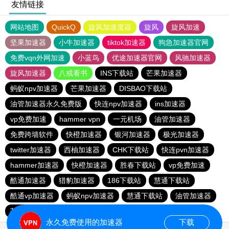
友情链接
网站地图
QuickQ
旋风加速度器
旋风
旋风加速
坚果加速器
小牛加速器
tiktok加速器
狗急加速器官网
免费vqn外网加速
小蓝鸟
优途加速器官网
风驰加速器
旋风加速器
八戒看书
INS下载站
芒果加速器
蚂蚁npv加速器
芒果加速器
DISBAO下载站
油管加速器永久免费版
快连npv加速器
ins加速器
vp免费加速
hammer vpn
一元机场
油管加速器
免费跨墙软件
快橙加速器
银河加速器
极光加速器
twitter加速器
西柚加速器
CHK下载站
快连pvn加速器
hammer加速器
快橙加速器
胜春下载站
vp免费加速
酷通加速器
猎豹加速器
186下载站
慧通下载站
酷通vp加速器
蚂蚁npv加速器
慧通下载站
油管加速器
芒果加速器
油管加速器永久免费版
永久免费使用的加速器
下载