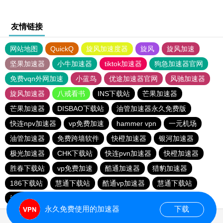
友情链接
网站地图
QuickQ
旋风加速度器
旋风
旋风加速
坚果加速器
小牛加速器
tiktok加速器
狗急加速器官网
免费vqn外网加速
小蓝鸟
优途加速器官网
风驰加速器
旋风加速器
八戒看书
INS下载站
芒果加速器
芒果加速器
DISBAO下载站
油管加速器永久免费版
快连npv加速器
vp免费加速
hammer vpn
一元机场
油管加速器
免费跨墙软件
快橙加速器
银河加速器
极光加速器
CHK下载站
快连pvn加速器
快橙加速器
胜春下载站
vp免费加速
酷通加速器
猎豹加速器
186下载站
慧通下载站
酷通vp加速器
慧通下载站
油管加速器
芒果加速器
永久免费使用的加速器
下载