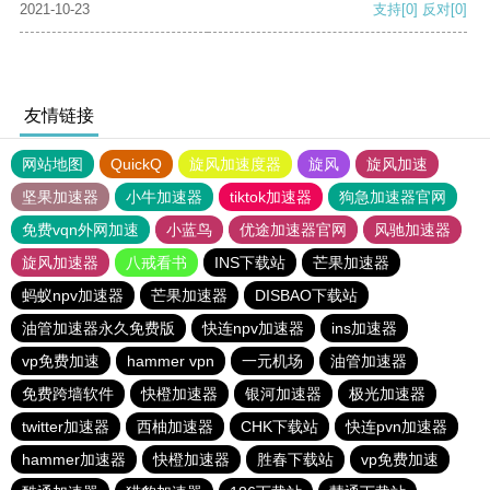
2021-10-23
支持
[0]
反对
[0]
友情链接
网站地图
QuickQ
旋风加速度器
旋风
旋风加速
坚果加速器
小牛加速器
tiktok加速器
狗急加速器官网
免费vqn外网加速
小蓝鸟
优途加速器官网
风驰加速器
旋风加速器
八戒看书
INS下载站
芒果加速器
蚂蚁npv加速器
芒果加速器
DISBAO下载站
油管加速器永久免费版
快连npv加速器
ins加速器
vp免费加速
hammer vpn
一元机场
油管加速器
免费跨墙软件
快橙加速器
银河加速器
极光加速器
twitter加速器
西柚加速器
CHK下载站
快连pvn加速器
hammer加速器
快橙加速器
胜春下载站
vp免费加速