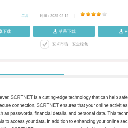
工具
|
时间：2025-02-15
|
卓下载
苹果下载
安卓市场，安全绿色
han ever. SCRTNET is a cutting-edge technology that can help saf
a secure connection, SCRTNET ensures that your online activiti
uch as passwords, financial details, and personal data. This te
inals to access your data. In addition to enhancing your online 