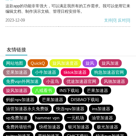
这款app的功能非常强大，可以满足我所有的工作需求。我可以使用它来
编辑文档、制作演示文稿、管理日程安排等。
2023-12-09
支持
[0]
反对
[0]
友情链接
网站地图
QuickQ
旋风加速度器
旋风
旋风加速
坚果加速器
小牛加速器
tiktok加速器
狗急加速器官网
免费vqn外网加速
小蓝鸟
优途加速器官网
风驰加速器
旋风加速器
八戒看书
INS下载站
芒果加速器
蚂蚁npv加速器
芒果加速器
DISBAO下载站
油管加速器永久免费版
快连npv加速器
ins加速器
vp免费加速
hammer vpn
一元机场
油管加速器
免费跨墙软件
快橙加速器
银河加速器
极光加速器