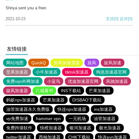
Shriya sent you a frien
2021-10-23
支持
[0]
反对
[0]
友情链接
网站地图
QuickQ
旋风加速度器
旋风
旋风加速
坚果加速器
小牛加速器
tiktok加速器
狗急加速器官网
免费vqn外网加速
小蓝鸟
优途加速器官网
风驰加速器
旋风加速器
八戒看书
INS下载站
芒果加速器
蚂蚁npv加速器
芒果加速器
DISBAO下载站
油管加速器永久免费版
快连npv加速器
ins加速器
vp免费加速
hammer vpn
一元机场
油管加速器
免费跨墙软件
快橙加速器
银河加速器
极光加速器
twitter加速器
西柚加速器
CHK下载站
快连pvn加速器