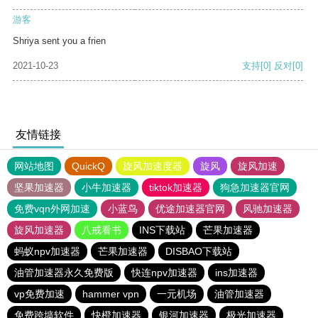
游客
Shriya sent you a frien
2021-10-23
支持
[0]
反对
[0]
友情链接
网站地图
QuickQ
旋风加速度器
旋风
旋风加速
坚果加速器
小牛加速器
tiktok加速器
狗急加速器官网
免费vqn外网加速
小蓝鸟
优途加速器官网
风驰加速器
旋风加速器
八戒看书
INS下载站
芒果加速器
蚂蚁npv加速器
芒果加速器
DISBAO下载站
油管加速器永久免费版
快连npv加速器
ins加速器
vp免费加速
hammer vpn
一元机场
油管加速器
免费跨墙软件
快橙加速器
银河加速器
极光加速器