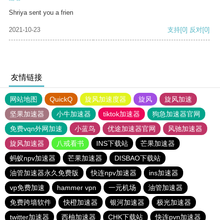
Shriya sent you a frien
2021-10-23
支持
[0]
反对
[0]
友情链接
网站地图
QuickQ
旋风加速度器
旋风
旋风加速
坚果加速器
小牛加速器
tiktok加速器
狗急加速器官网
免费vqn外网加速
小蓝鸟
优途加速器官网
风驰加速器
旋风加速器
八戒看书
INS下载站
芒果加速器
蚂蚁npv加速器
芒果加速器
DISBAO下载站
油管加速器永久免费版
快连npv加速器
ins加速器
vp免费加速
hammer vpn
一元机场
油管加速器
免费跨墙软件
快橙加速器
银河加速器
极光加速器
twitter加速器
西柚加速器
CHK下载站
快连pvn加速器